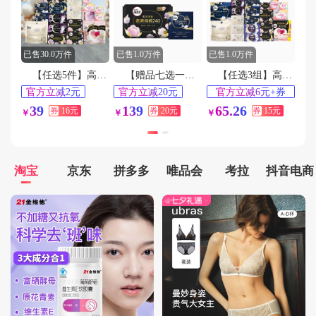
用户156****7032在4分钟前下单成功
用户137****2822在2分钟前下单成功
用户152****5277在5分钟前下单成功
已售30.0万件
已售1.0万件
已售1.0万件
用户144****7638在5分钟前下单成功
【任选5件】高洁丝海岛棉臻选纯棉卫生巾
【赠品七选一】高洁丝阳光烘烘卫生巾
【任选3组】高洁丝全系列任选3组
用户184****2189在7分钟前下单成功
官方立减2元
官方立减20元
官方立减6元+券
15
淘金币频道抵扣
35天最低价
41天最低价
39
用户133****2003在4分钟前下单成功
139
65.26
券
16元
券
20元
券
15元
￥
￥
￥
0.52元
淘宝
京东
拼多多
唯品会
考拉
抖音电商