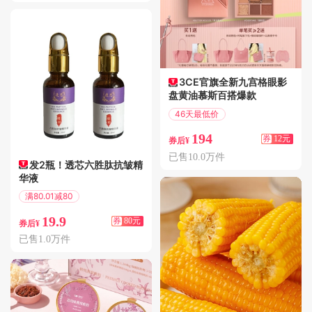
3CE官旗全新九宫格眼影
盘黄油慕斯百搭爆款
46天最低价
满235减12
194
券
12元
券后¥
已售10.0万件
发2瓶！透芯六胜肽抗皱精
华液
满80.01减80
偏远地区包邮
19.9
券
80元
券后¥
已售1.0万件