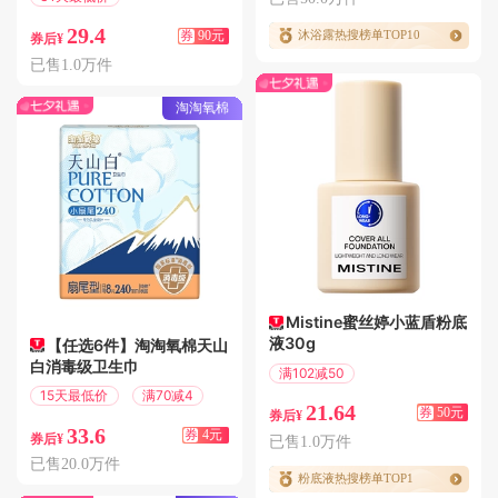
满119减90
29.4
券
90元
沐浴露热搜榜单TOP10
券后¥
已售1.0万件
淘淘氧棉
Mistine蜜丝婷小蓝盾粉底
液30g
【任选6件】淘淘氧棉天山
白消毒级卫生巾
满102减50
偏远地区包邮
15天最低价
满70减4
21.64
券
50元
券后¥
33.6
券
4元
券后¥
已售1.0万件
已售20.0万件
粉底液热搜榜单TOP1