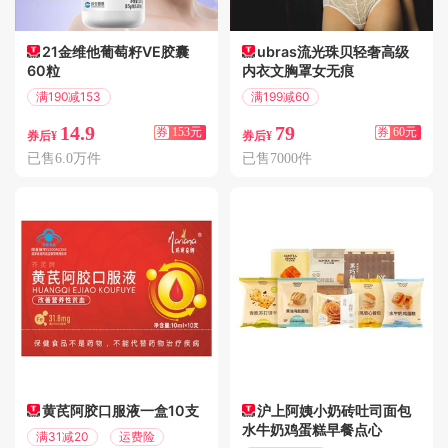
21金维他葡萄籽VE胶囊
ubras流光珠贝轻奢高级
60粒
内衣文胸罩女无痕
满190减153
满199减60
偏远地区包邮
偏远地区包邮
14.9
79
券
153元
券
60元
券后¥
券后¥
已售6.0万件
已售7000件
黄芪阿胶口服液一盒10支
沪上阿姨小奶砖吐司面包
水牛奶鸡蛋糕早餐点心
满31减20
运费险