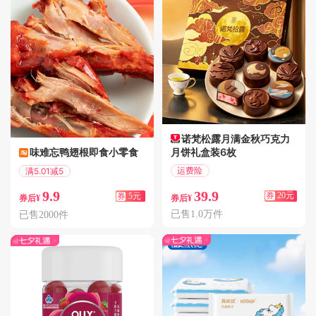
诺梵松露月满金秋巧克力
月饼礼盒装6枚
味难忘鸭翅根即食小零食
运费险
满5.01减5
七天无理由退换
偏远地区包邮
39.9
9.9
券
20元
券
5元
券后¥
券后¥
已售1.0万件
已售2000件