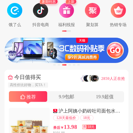
暑期特惠
上新
用户139****7213在3分钟前下单成功
用户153****2824在5分钟前下单成功
用户181****5667在5分钟前下单成功
饿了么
抖音电商
福利线报
聚划算
热销专场
用户178****8290在6分钟前下单成功
用户130****9717在9分钟前下单成功
用户185****4593在5分钟前下单成功
用户159****6452在2分钟前下单成功
用户138****7751在7分钟前下单成功
用户138****5072在6分钟前下单成功
今日值得买
···
2859人正在抢
用户144****1368在7分钟前下单成功
高性价比好物，买TA！
用户177****7145在3分钟前下单成功
9.9包邮
19.9超值
用户158****4028在8分钟前下单成功
推荐
用户185****3720在5分钟前下单成功
沪上阿姨小奶砖吐司面包水牛奶鸡蛋糕早餐点心
用户130****1159在2分钟前下单成功
128天最低价
18元
用户189****5637在8分钟前下单成功
13.98
券
18元
券后￥
用户144****2572在9分钟前下单成功