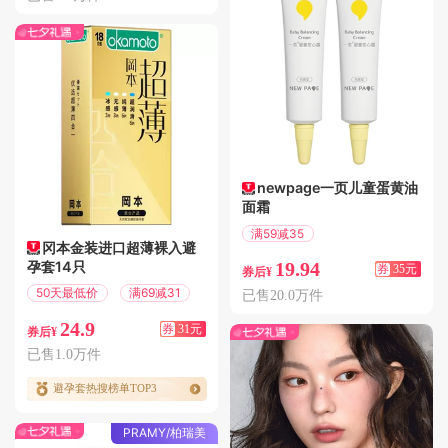
newpage一页儿童蛋黄油
面霜
满59减35
冈本金装进口超薄裸入避
偏远地区包邮
孕套14只
19.94
券
35元
券后¥
50天最低价
满69减31
已售20.0万件
24.9
券
31元
券后¥
已售1.0万件
避孕套热搜榜单TOP3
PRAMY/柏瑞美