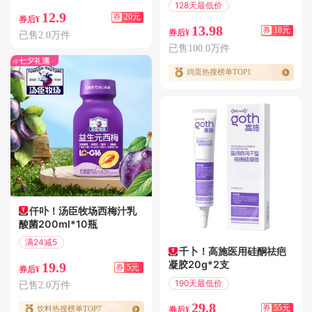
128天最低价
12.9
券
20元
满31减18
券后¥
13.98
券
18元
券后¥
已售2.0万件
已售100.0万件
鸡蛋热搜榜单TOP1
仟卟！汤臣牧场西梅汁乳
酸菌200ml*10瓶
满24减5
千卜！高施医用硅酮祛疤
偏远地区包邮
凝胶20g*2支
19.9
券
5元
券后¥
190天最低价
已售2.0万件
满60减55
29.8
券
55元
饮料热搜榜单TOP7
券后¥