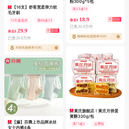
粉300g*5包
【16支】舒客宽柔弹力软
满33减15
毛牙刷
偏远地区包邮
18.9
券
15元
10天最低价
满66减33
券后¥
已售20.0万件
29.9
券
33元
券后¥
螺蛳粉热搜榜单TOP1
已售20.0万件
牙刷热搜榜单TOP2
黄庄旗舰店！黄庄月饼蛋
黄酥330g/包
【漏】芬腾上市品牌冰丝
满11减3
运费险
女士内裤4条