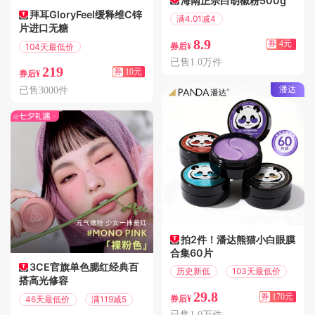
海南正宗白胡椒粉500g
拜耳GloryFeel缓释维C锌
满4.01减4
片进口无糖
偏远地区包邮
8.9
券
4元
104天最低价
券后¥
满179减10
已售1.0万件
219
券
10元
券后¥
潘达
已售3000件
拍2件！潘达熊猫小白眼膜
合集60片
3CE官旗单色腮红经典百
历史新低
103天最低价
搭高光修容
29.8
券
170元
46天最低价
满119减5
券后¥
已售1.0万件