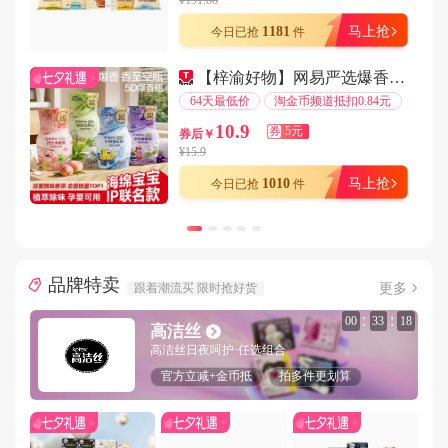
¥191.88
用户185****3760在9分钟前下单成功
1181
马上抢
今日已抢
件
用户186****9395在7分钟前下单成功
【梓渝好物】网易严选爆香瓶衣物喷雾香氛！
用户183****1730在2分钟前下单成功
64天最低价
淘金币频道抵扣0.84元
用户132****5195在1分钟前下单成功
10.9
券
5元
券后￥
用户178****6876在5分钟前下单成功
¥15.9
用户131****6511在9分钟前下单成功
1010
马上抢
今日已抢
件
用户184****3182在9分钟前下单成功
用户150****3535在6分钟前下单成功
用户159****8185在1分钟前下单成功
品牌特卖
用户151****2745在6分钟前下单成功
更多
跟着潮流买 限时抢好货
用户135****8322在6分钟前下单成功
:
:
00
33
16
高洁丝
用户131****3372在4分钟前下单成功
高洁丝日夜呵护·任选组合
用户178****8368在8分钟前下单成功
官方立减+金币抵
拍多件更划算
用户185****6971在7分钟前下单成功
用户177****2365在1分钟前下单成功