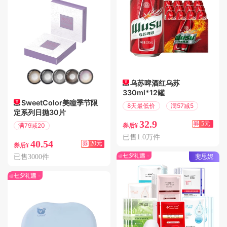
乌苏啤酒红乌苏
330ml*12罐
SweetColor美瞳季节限
8天最低价
满57减5
定系列日抛30片
32.9
券
5元
满79减20
券后¥
偏远地区包邮
已售1.0万件
40.54
券
20元
券后¥
斐思妮
已售3000件