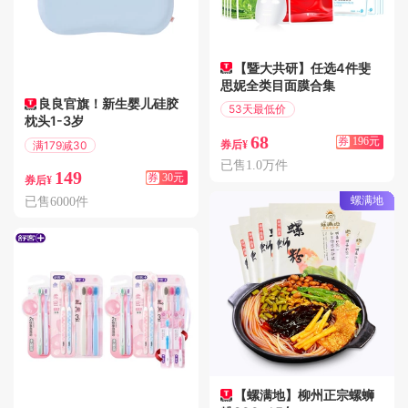
【暨大共研】任选4件斐
思妮全类目面膜合集
良良官旗！新生婴儿硅胶
53天最低价
枕头1-3岁
满300减196
68
券
196元
满179减30
券后¥
偏远地区包邮
已售1.0万件
149
券
30元
券后¥
螺满地
已售6000件
【螺满地】柳州正宗螺蛳