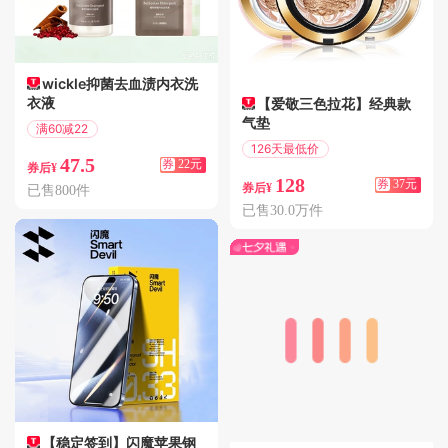
wickle抑菌去血渍内衣洗
衣液
【爱敬三色拉花】经典款
气垫
满60减22
偏远地区包邮
126天最低价
47.5
券
22元
满195减37
券后¥
128
券
37元
券后¥
已售800件
已售30.0万件
【稳定签到】闪魔苹果钢