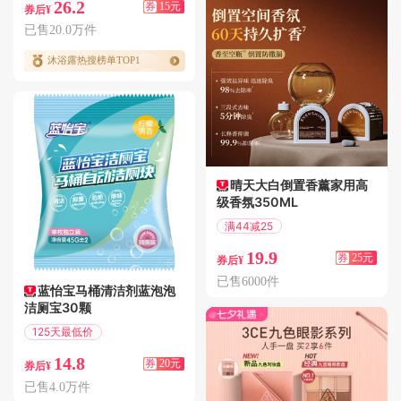
26.2
券
15元
券后¥
已售20.0万件
沐浴露热搜榜单TOP1
晴天大白倒置香薰家用高
级香氛350ML
满44减25
偏远地区包邮
19.9
券
25元
券后¥
已售6000件
蓝怡宝马桶清洁剂蓝泡泡
洁厕宝30颗
125天最低价
满34减20
14.8
券
20元
券后¥
已售4.0万件