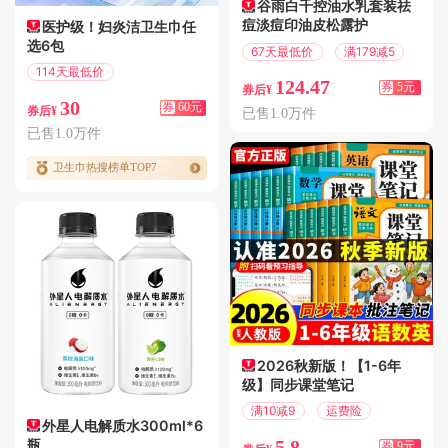
谷雨白千控油水乳套装祛
痘淡痘印油皮松露护
医护级！妇炎洁卫生巾任
选6包
67天最低价
满179减5
114天最低价
124.47
券
5元
满106减60
券后¥
30
券
60元
券后¥
已售1.0万件
已售1.0万件
卫生巾热搜榜单TOP7
2026秋新版！【1-6年
级】同步课堂笔记
满10减9
运费险
外星人电解质水300ml*6
瓶
5.8
券
9元