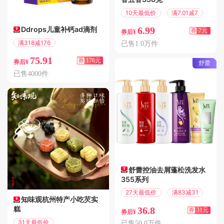
10天最低价
满7.01减7
Ddrops儿童补钙ad滴剂
6.99
券
7元
券后¥
满318减176
已售1.0万件
偏远地区包邮
75.91
券
176元
券后¥
舒蕾
已售4000件
舒蕾控油去屑蓬松洗发水
355系列
27天最低价
满83减31
知味观杭州特产小吃芡实
糕
36.8
券
31元
券后¥
31天最低价
已售50.0万件