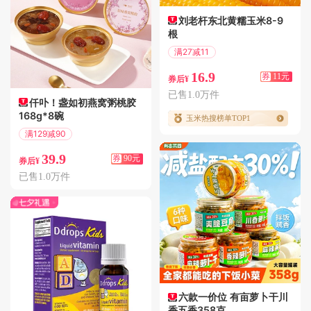
刘老杆东北黄糯玉米8-9
根
满27减11
偏远地区包邮
16.9
券
11元
券后¥
已售1.0万件
仟卟！盏如初燕窝粥桃胶
168g*8碗
玉米热搜榜单TOP1
满129减90
偏远地区包邮
39.9
券
90元
券后¥
已售1.0万件
六款一价位 有亩萝卜干川
香五香358克