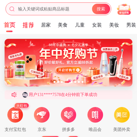
输入关键词或粘贴商品标题
搜索
用户182****7610在3分钟前下单成功
首页
居家
美食
儿童
女装
美妆
男装
用户182****8464在5分钟前下单成功
用户159****3790在9分钟前下单成功
用户186****3603在9分钟前下单成功
用户181****2131在4分钟前下单成功
用户133****3607在4分钟前下单成功
用户131****7578在4分钟前下单成功
用户186****6748在3分钟前下单成功
用户184****4413在3分钟前下单成功
用户151****2900在3分钟前下单成功
大红包
用户184****2882在9分钟前下单成功
用户188****7216在9分钟前下单成功
支付宝红包
京东
拼多多
唯品会
美团外卖
用户153****3991在3分钟前下单成功