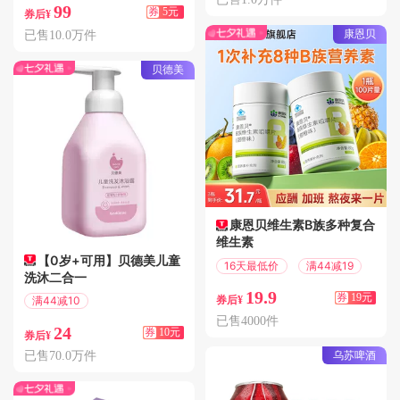
99
券
5元
券后¥
康恩贝
已售10.0万件
贝德美
康恩贝维生素B族多种复合
维生素
【0岁+可用】贝德美儿童
16天最低价
满44减19
洗沐二合一
19.9
券
19元
满44减10
券后¥
偏远地区包邮
已售4000件
24
券
10元
券后¥
乌苏啤酒
已售70.0万件