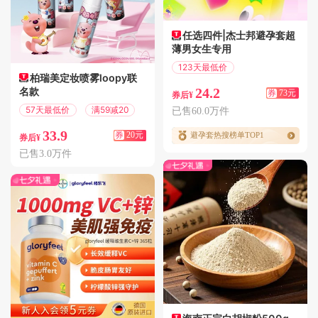
任选四件|杰士邦避孕套超
薄男女生专用
123天最低价
柏瑞美定妆喷雾loopy联
满97减73
名款
24.2
券
73元
券后¥
57天最低价
满59减20
已售60.0万件
33.9
券
20元
避孕套热搜榜单TOP1
券后¥
已售3.0万件