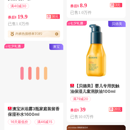
8.9
券
3元
满40减30
券后¥
偏远地区包邮
已售1.0万件
19.9
券
30元
券后¥
贝德美
已售1.0万件
内裤热搜榜单TOP2
澳宝
【贝德美】婴儿专用抚触
油保湿儿童润肤油100ml
满79减20
偏远地区包邮
澳宝沐浴露3瓶家庭装留香
39
券
20元
券后¥
保湿补水1600ml
已售10.0万件
16天最低价
满46减15