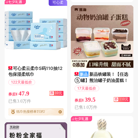
可心柔
可心柔云柔巾S码110抽12
包保湿柔纸巾
新品铁罐装！【任选
⑤罐】熊治罐子奶油蛋糕！
122天最低价
满69减10
17天最低价
47.9
券
10元
满149减110
券后¥
39.5
券
110元
券后¥
已售3.0万件
已售1.0万件
纸巾热搜榜单TOP2