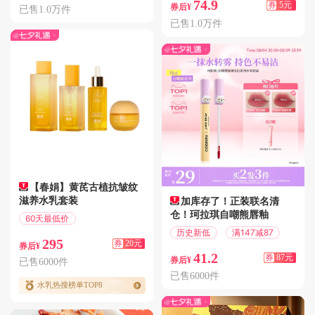
74.9
券
5元
券后¥
已售1.0万件
已售1.0万件
【春娟】黄芪古植抗皱纹
滋养水乳套装
加库存了！正装联名清
仓！珂拉琪自嘲熊唇釉
60天最低价
满249减20
历史新低
满147减87
295
券
20元
券后¥
41.2
券
87元
券后¥
已售6000件
已售6000件
水乳热搜榜单TOP8