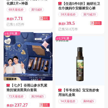
化膜2片+神器
【任选5件6折】她研社卫
生巾姨妈巾安睡裤安心裤
69天最低价
满15减8
38天最低价
满70减20
7.71
券
8元
券后¥
39.5
券
20元
券后¥
已售1.0万件
已售50.0万件
新品
【七夕】谷雨山参水乳紧
致抗皱淡斑美白套装
【爷爷农场】宝宝热炒食
用油礼盒装
72天最低价
满299减5
14天最低价
满68减5
237.27
券
5元
券后¥