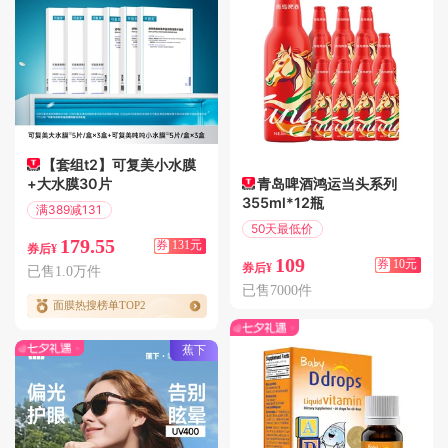
【套组t2】可复美小水膜
+大水膜30片
青岛啤酒鸿运当头系列
355ml*12瓶
满389减131
偏远地区包邮
50天最低价
179.55
券
131元
满10.01减10
券后¥
109
券
10元
券后¥
已售1.0万件
已售7000件
面膜热搜榜单TOP2
蕉下