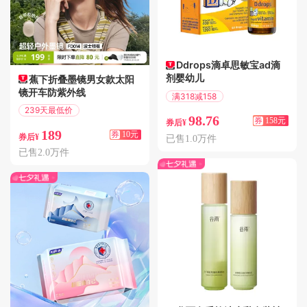
Ddrops滴卓思敏宝ad滴
剂婴幼儿
蕉下折叠墨镜男女款太阳
镜开车防紫外线
满318减158
偏远地区包邮
239天最低价
98.76
券
158元
满79减10
券后¥
189
券
10元
券后¥
已售1.0万件
已售2.0万件