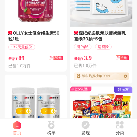
森纸纪柔肤亲肤便携装乳
OLLY女士复合维生素50
霜纸30抽*5包
粒1瓶
满9减6
运费险
132天最低价
满149减30
3.9
89
券
6元
券
30元
券后¥
券后¥
已售1.0万件
已售1.0万件
纸巾热搜榜单TOP1
好丽友
首页
榜单
发现
分类