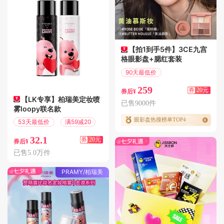
【拍1到手5件】3CE九宫
格眼影盘+腮红套装
90天最低价
满340减20
259
券
20元
券后¥
【LK专享】柏瑞美定妆喷
已售9000件
雾loopy联名款
眼影盘热搜榜单TOP4
53天最低价
满59减20
32.1
券
20元
券后¥
已售5.0万件
PRAMY/柏瑞美