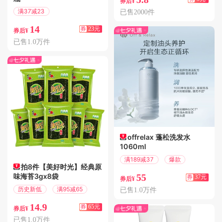
券后¥
满37减23
已售2000件
偏远地区包邮
14
券
23元
券后¥
已售1.0万件
offrelax 蓬松洗发水
1060ml
满189减37
爆款
拍8件【美好时光】经典原
味海苔3gx8袋
55
券
37元
券后¥
历史新低
满95减65
已售1.0万件
14.9
券
65元
券后¥
已售1.0万件