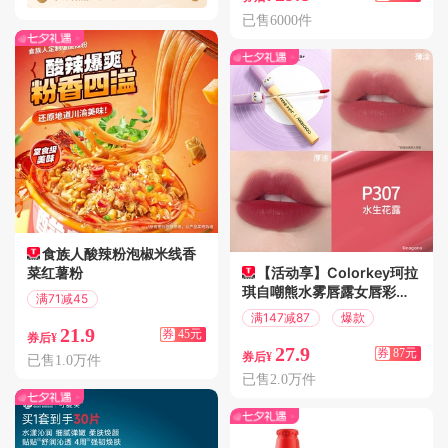
已售6000件
食族人酸辣粉泡椒米线香
菜红薯粉
【活动享】Colorkey珂拉
琪自嘲熊水雾唇露女唇彩唇
满71减45
泥口红
偏远地区包邮
满147减87
爆款
21.9
券
45元
券后¥
27.9
券
87元
券后¥
已售1.0万件
已售2.0万件