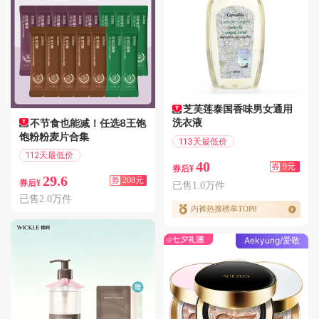
芝芙莲泰国香味男女通用
洗衣液
不节食也能减！任选8王饱
饱粉粉麦片合集
113天最低价
满9.01减9
112天最低价
40
券
9元
偏远地区包邮
券后¥
29.6
券
208元
券后¥
已售1.0万件
已售2.0万件
内裤热搜榜单TOP8
Aekyung/爱敬